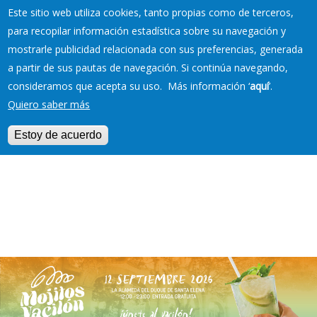
Este sitio web utiliza cookies, tanto propias como de terceros,
para recopilar información estadística sobre su navegación y
mostrarle publicidad relacionada con sus preferencias, generada
RESERVAS EN TU
a partir de sus pautas de navegación. Si continúa navegando,
PLAYA
consideramos que acepta su uso. Más información ‘
aquí
’.
Quiero saber más
Estoy de acuerdo
Jump to navigation