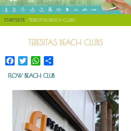
STARTSEITE
›
TERESITAS BEACH CLUBS
SIE
SIND
TERESITAS BEACH CLUBS
HIER
F
T
W
S
ac
wi
h
h
e
tt
at
ar
FLOW BEACH CLUB
b
er
s
e
o
A
o
p
k
p