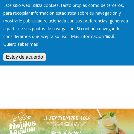
Este sitio web utiliza cookies, tanto propias como de terceros,
para recopilar información estadística sobre su navegación y
mostrarle publicidad relacionada con sus preferencias, generada
RESERVAS EN TU
a partir de sus pautas de navegación. Si continúa navegando,
PLAYA
consideramos que acepta su uso. Más información ‘
aquí
’.
Quiero saber más
Estoy de acuerdo
Jump to navigation