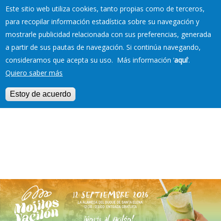
Este sitio web utiliza cookies, tanto propias como de terceros,
para recopilar información estadística sobre su navegación y
mostrarle publicidad relacionada con sus preferencias, generada
RESERVAS EN TU
a partir de sus pautas de navegación. Si continúa navegando,
PLAYA
consideramos que acepta su uso. Más información ‘
aquí
’.
Quiero saber más
Estoy de acuerdo
Jump to navigation