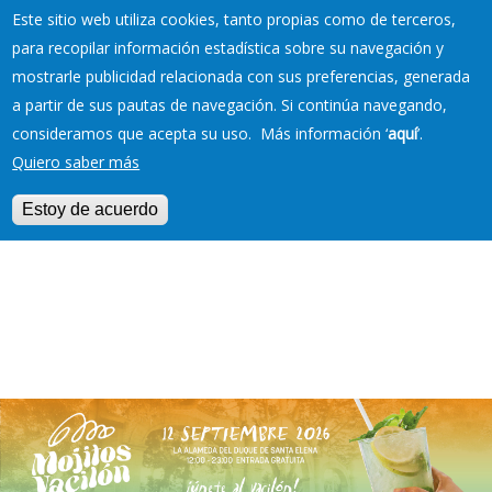
Este sitio web utiliza cookies, tanto propias como de terceros,
para recopilar información estadística sobre su navegación y
mostrarle publicidad relacionada con sus preferencias, generada
RESERVAS EN TU
a partir de sus pautas de navegación. Si continúa navegando,
PLAYA
consideramos que acepta su uso. Más información ‘
aquí
’.
Quiero saber más
Estoy de acuerdo
Jump to navigation